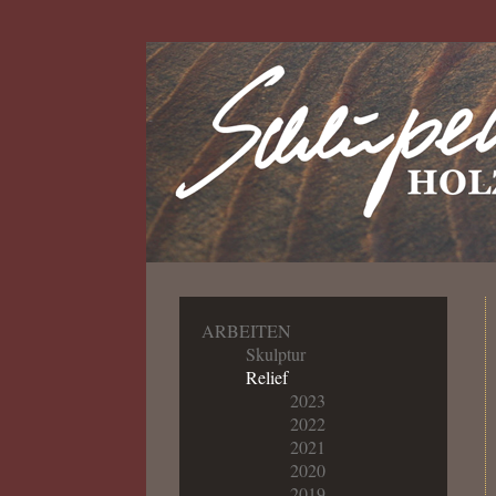
ARBEITEN
Skulptur
Relief
2023
2022
2021
2020
2019