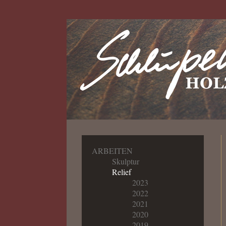
ARBEITEN
Skulptur
Relief
2023
2022
2021
2020
2019