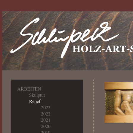
ARBEITEN
Skulptur
Relief
2023
2022
2021
2020
2019