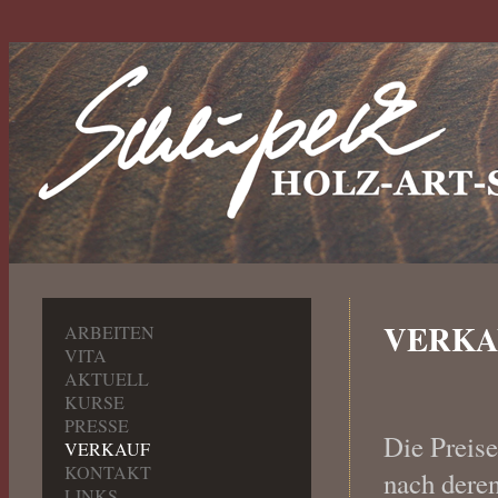
VERKA
ARBEITEN
VITA
AKTUELL
KURSE
PRESSE
Die Preis
VERKAUF
KONTAKT
nach dere
LINKS